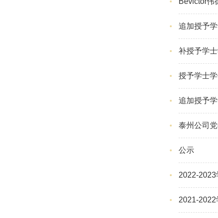
Bevict
追加授予学
补授予学士
授予学士学
追加授予学
​泰州公司
公示
2022-2
2021-