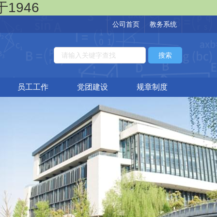
于1946
公司首页
教务系统
搜索
员工工作
党团建设
规章制度