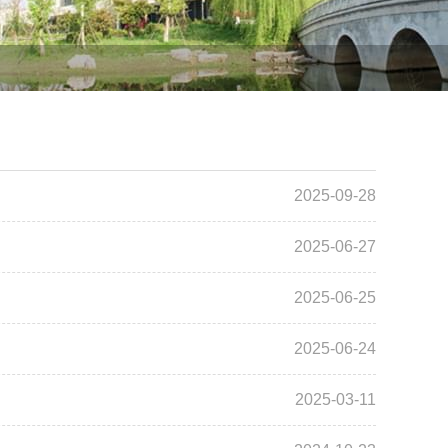
2025-09-28
2025-06-27
2025-06-25
2025-06-24
2025-03-11