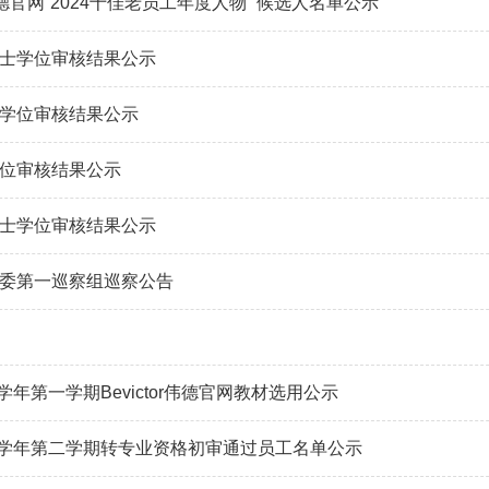
or伟德官网“2024十佳老员工年度人物” 候选人名单公示
士学位审核结果公示
学位审核结果公示
位审核结果公示
士学位审核结果公示
党委第一巡察组巡察公告
023学年第一学期Bevictor伟德官网教材选用公示
2022学年第二学期转专业资格初审通过员工名单公示