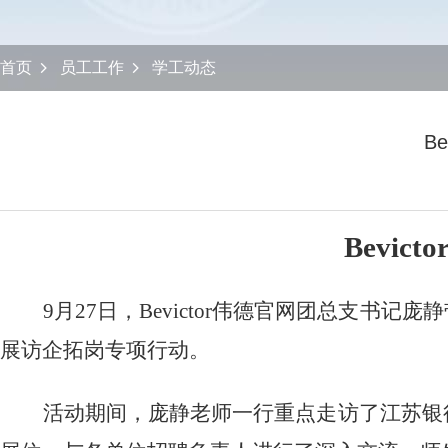
首页
员工工作
学工动态
B
Bevi
9
月
27
日，Bevictor伟德官网团总支书记
展访企拓岗专项行动。
活动期间，庞静老师一行重点走访了江苏银